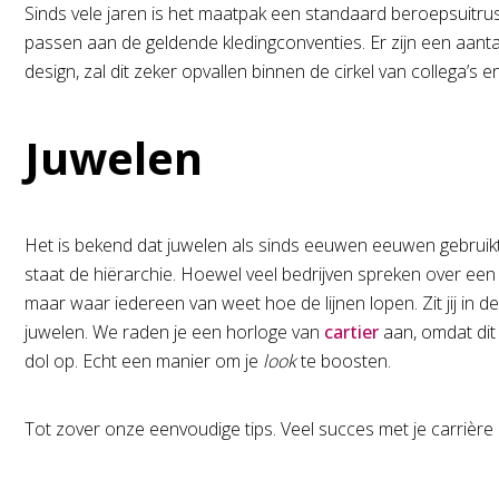
Sinds vele jaren is het maatpak een standaard beroepsuitrust
passen aan de geldende kledingconventies. Er zijn een aant
design, zal dit zeker opvallen binnen de cirkel van collega’s e
Juwelen
Het is bekend dat juwelen als sinds eeuwen eeuwen gebruikt 
staat de hiërarchie. Hoewel veel bedrijven spreken over ee
maar waar iedereen van weet hoe de lijnen lopen. Zit jij in d
juwelen. We raden je een horloge van
cartier
aan, omdat dit
dol op. Echt een manier om je
look
te boosten.
Tot zover onze eenvoudige tips. Veel succes met je carrière