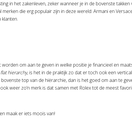
ing in het zakenleven, zeker wanneer je in de bovenste takken va
al merken die erg populair zijn in deze wereld: Armani en Vers
n klanten.
worden om aan te geven in welke positie je financieel en maats
n
flat hierarchy
, is het in de praktijk zo dat er toch ook een vertic
e bovenste top van de hiërarchie, dan is het goed om aan te geve
 ook weer zo’n merk is dat samen met Rolex tot de meest favori
 en maak er iets moois van!