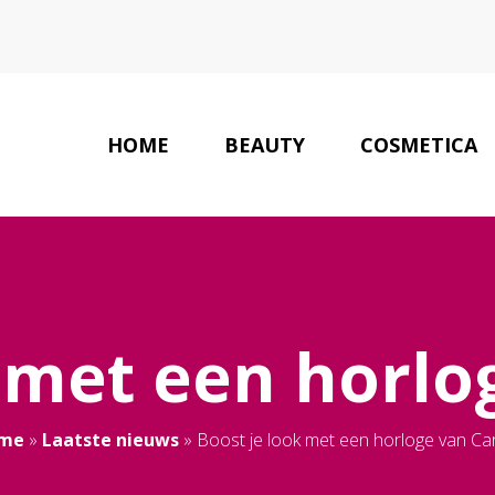
HOME
BEAUTY
COSMETICA
BEAUTY GER
 met een horlo
me
»
Laatste nieuws
»
Boost je look met een horloge van Car